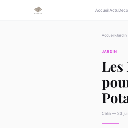
Accueil
Actu
Dec
Accueil
›
Jardin
JARDIN
Les
pou
Pot
Célia — 23 jui