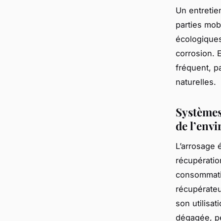
Un entretie
parties mob
écologiques
corrosion. 
fréquent, p
naturelles.
Systèmes
de l’env
L’arrosage 
récupératio
consommatio
récupérateu
son utilisat
dégagée, pe