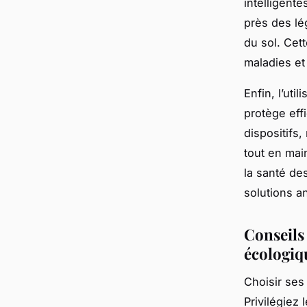
intelligente
près des lég
du sol. Cet
maladies et
Enfin, l’uti
protège eff
dispositifs,
tout en main
la santé des
solutions a
Conseils
écologiq
Choisir ses
Privilégiez 