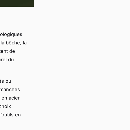
cologiques
 la bêche, la
tent de
urel du
lés ou
s manches
 en acier
choix
’outils en