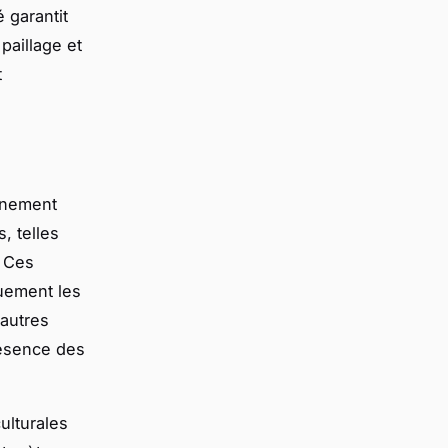
 garantit
paillage et
t
onnement
, telles
. Ces
quement les
 autres
résence des
ulturales