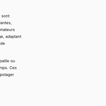
 sont
lantes,
ammateurs
ge, adaptant
 de
.
paille ou
temps. Ces
 potager