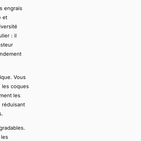
es engrais
 et
iversité
er : il
osteur
mendement
gique. Vous
ou les coques
iment les
 réduisant
s.
égradables.
 les