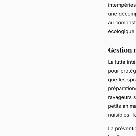
intempéries
une décompo
au compost,
écologique 
Gestion n
La lutte in
pour protég
que les spr
préparation
ravageurs sa
petits anim
nuisibles, f
La préventi