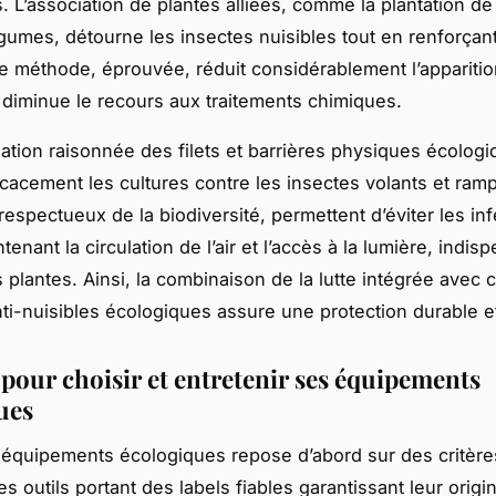
s. L’association de plantes alliées, comme la plantation de
umes, détourne les insectes nuisibles tout en renforçant l
te méthode, éprouvée, réduit considérablement l’appariti
 diminue le recours aux traitements chimiques.
lisation raisonnée des filets et barrières physiques écolog
icacement les cultures contre les insectes volants et ram
 respectueux de la biodiversité, permettent d’éviter les in
tenant la circulation de l’air et l’accès à la lumière, indis
 plantes. Ainsi, la combinaison de la lutte intégrée avec 
nti-nuisibles écologiques assure une protection durable et
 pour choisir et entretenir ses équipements
ues
 équipements écologiques repose d’abord sur des critère
les outils portant des labels fiables garantissant leur orig