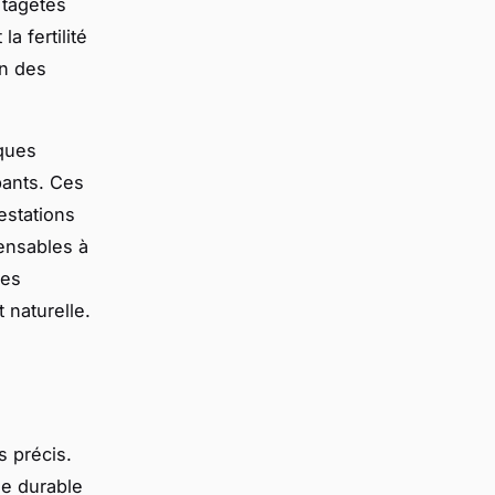
 tagètes
a fertilité
on des
iques
pants. Ces
festations
pensables à
ces
 naturelle.
s précis.
ine durable