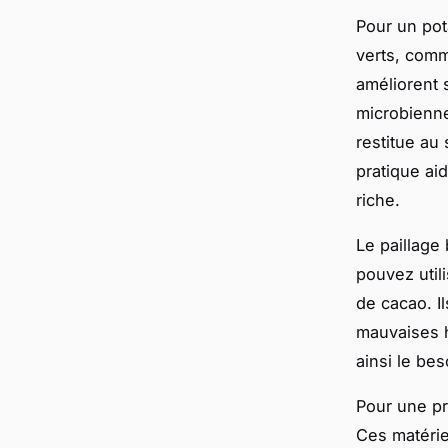
Pour un pot
verts, comm
améliorent s
microbienne
restitue au
pratique ai
riche.
Le paillage
pouvez utili
de cacao. I
mauvaises h
ainsi le bes
Pour une pr
Ces matérie