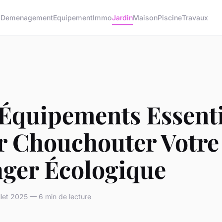
o
Demenagement
Equipement
Immo
Jardin
Maison
Piscine
Travaux
 Équipements Essenti
r Chouchouter Votre
ager Écologique
llet 2025 — 6 min de lecture