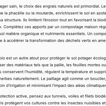
ager sain, le choix des engrais naturels est primordial. L
e la phacélie ou la moutarde, enrichissent le sol en azote
a structure. Ils limitent l’érosion tout en favorisant la biod
. Complétez ces apports par un compostage maison réguli
 sol matière organique et nutriments essentiels. Un comp
de à accélérer la transformation des déchets verts en a
 bio est un autre atout pour protéger le sol potager écolo
ser des matériaux tels que la paille, les feuilles mortes 
ls conservent l’humidité, régulent la température et suppr
erbes naturellement. Le paillage agit comme un bouclier,
oin d’irrigation et minimisant l’impact des aléas climatique
otection active, pensez aux tunnels, voiles et filets biod
ls protègent vos cultures contre les insectes nuisibles et