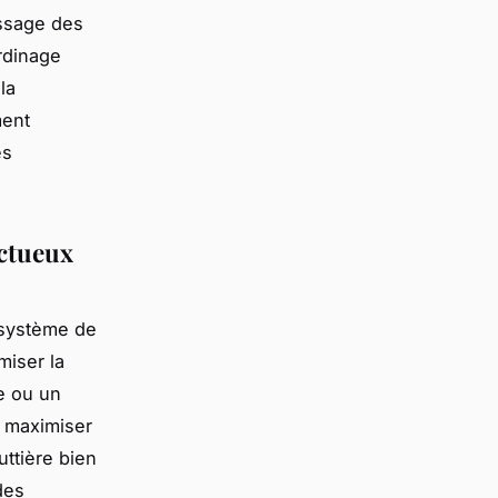
issage des
ardinage
la
ment
es
ectueux
 système de
miser la
e ou un
r maximiser
uttière bien
des