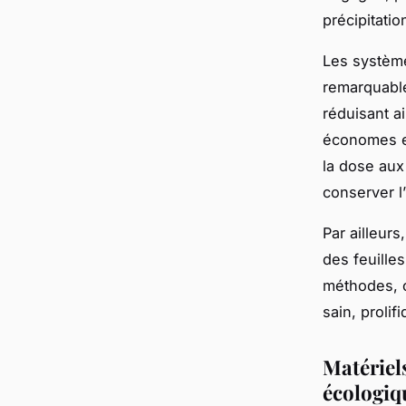
précipitatio
Les système
remarquable
réduisant a
économes en
la dose aux
conserver l
Par ailleurs
des feuille
méthodes, c
sain, proli
Matériels
écologiq