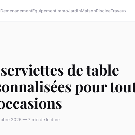
o
Demenagement
Equipement
Immo
Jardin
Maison
Piscine
Travaux
serviettes de table
onnalisées pour tou
occasions
tobre 2025 — 7 min de lecture