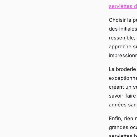
serviettes 
Choisir la p
des initial
ressemble, 
approche su
impressionn
La broderie
exceptionne
créant un v
savoir-faire
années sans
Enfin, rien
grandes occ
serviettes 