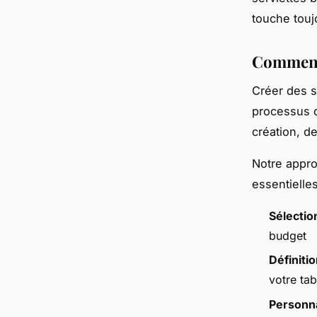
touche touj
Comment 
Créer des s
processus
création, de
Notre appro
essentielles
Sélectio
budget
Définiti
votre tab
Personna