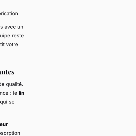
rication
is avec un
uipe reste
it votre
antes
e qualité.
ance : le
lin
 qui se
eur
bsorption