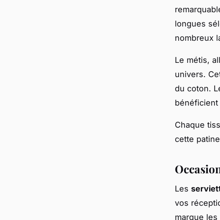
remarquable
longues sél
nombreux l
Le métis, a
univers. Cet
du coton. 
bénéficient 
Chaque tiss
cette patine
Occasions
Les
serviet
vos récepti
marque les 