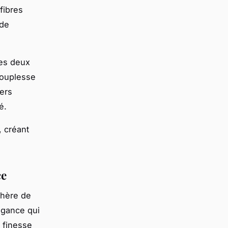
fibres
 de
des deux
 souplesse
iers
é.
, créant
ce
phère de
égance qui
c finesse