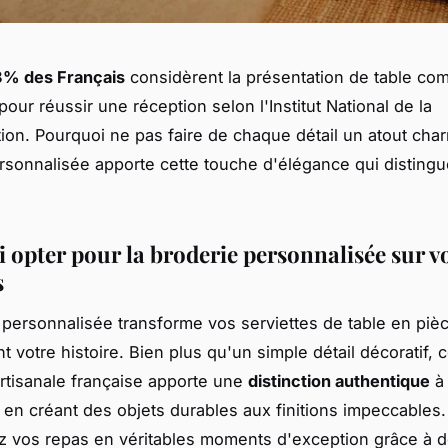
3% des Français
considèrent la présentation de table c
pour réussir une réception selon l'Institut National de la
n. Pourquoi ne pas faire de chaque détail un atout cha
rsonnalisée apporte cette touche d'élégance qui distingue
.
 opter pour la broderie personnalisée sur v
s
 personnalisée transforme vos serviettes de table en piè
t votre histoire. Bien plus qu'un simple détail décoratif, c
rtisanale française apporte une
distinction authentique
à 
ut en créant des objets durables aux finitions impeccables.
 vos repas en véritables moments d'exception grâce à 