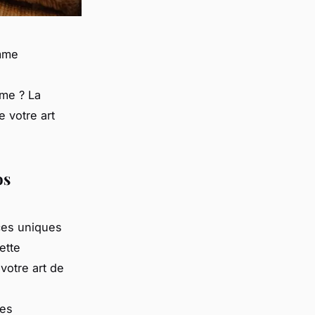
omme
rme ? La
 votre art
os
ces uniques
ette
votre art de
des