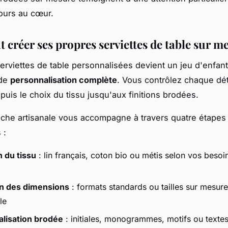
ours au cœur.
créer ses propres serviettes de table sur m
erviettes de table personnalisées devient un jeu d'enfan
 de
personnalisation complète
. Vous contrôlez chaque dét
puis le choix du tissu jusqu'aux finitions brodées.
che artisanale vous accompagne à travers quatre étapes
 :
n du tissu
: lin français, coton bio ou métis selon vos besoi
on des dimensions
: formats standards ou tailles sur mesur
le
lisation brodée
: initiales, monogrammes, motifs ou texte