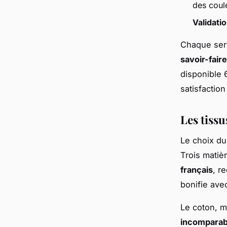
des coule
Validati
Chaque serv
savoir-faire
disponible 
satisfactio
Les tissu
Le choix du
Trois matiè
français
, r
bonifie ave
Le coton, m
incomparab