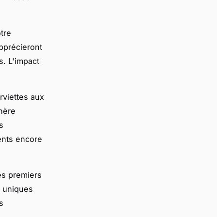
tre
apprécieront
s. L'impact
rviettes aux
hère
s
ents encore
s premiers
s uniques
s