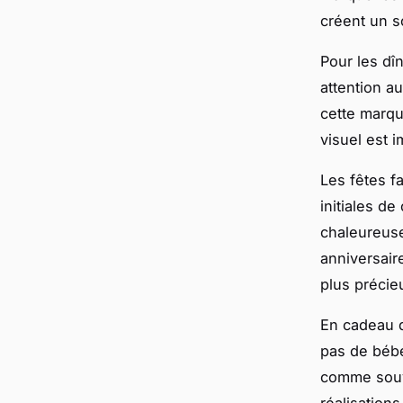
créent un s
Pour les dî
attention a
cette marqu
visuel est 
Les fêtes f
initiales d
chaleureuse
anniversai
plus précie
En cadeau 
pas de bébé
comme souve