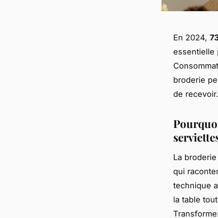
En 2024,
7
essentielle 
Consommatio
broderie pe
de recevoir
Pourquoi
serviette
La broderie
qui raconten
technique a
la table to
Transformez