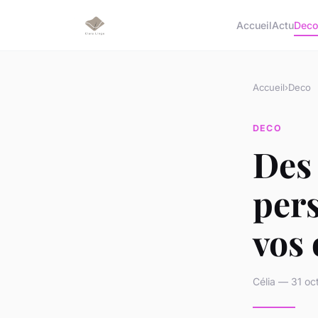
Accueil
Actu
Dec
Accueil
›
Deco
DECO
Des 
pers
vos 
Célia — 31 oc