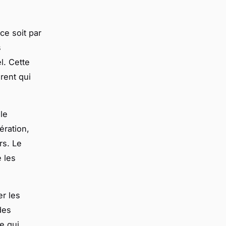
ce soit par
s
l. Cette
rent qui
le
ération,
rs. Le
e les
er les
des
e qui