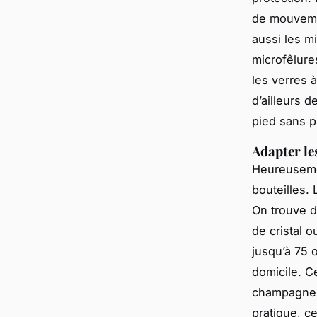
de mouveme
aussi les m
microfêlures
les verres à
d’ailleurs d
pied sans p
Adapter les
Heureuseme
bouteilles. 
On trouve d
de cristal 
jusqu’à 75 
domicile. C
champagne -
pratique, c