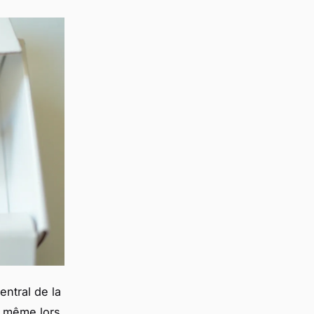
entral de la
e, même lors