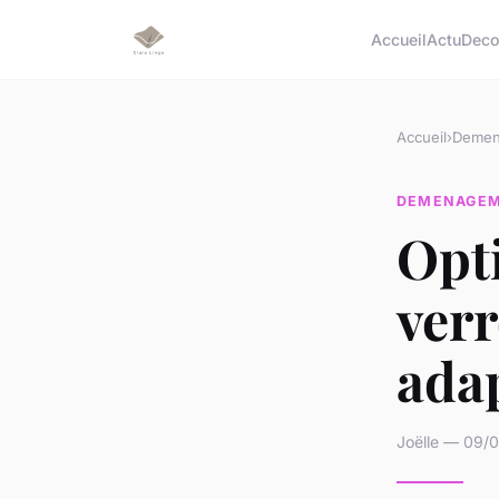
Accueil
Actu
Dec
Accueil
›
Demen
DEMENAGE
Opti
verr
ada
Joëlle — 09/0