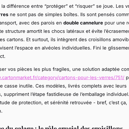
 la différence entre “protéger” et “risquer” se joue. Les v
rres
ne sont pas de simples boîtes. Ils sont pensés com
ransport, avec des parois en
double cannelure
pour une r
te structure amortit les chocs latéraux et évite l’écraseme
es cartons. Et surtout, ils intègrent des croisillons amovi
ivisent l’espace en alvéoles individuelles. Fini le glissement
ct.
ser vos pièces les plus fragiles, une solution adaptée c
.cartonmarket.fr/category/cartons-pour-les-verres/751/
p
ute casse inutile. Ces modèles, livrés complets avec leurs
s, suppriment l’étape fastidieuse de l’emballage individuel
tude de protection, et sérénité retrouvée - bref, c’est ça, 
n.
e du calage : le rôle crucial des croisillons