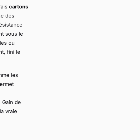
rais
cartons
me des
ésistance
nt sous le
bles ou
, fini le
omme les
ermet
. Gain de
la vraie