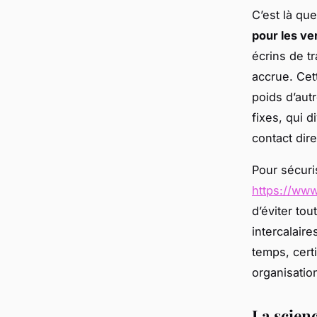
C’est là que
pour les ve
écrins de t
accrue. Cet
poids d’autr
fixes, qui d
contact dire
Pour sécuri
https://www
d’éviter to
intercalaire
temps, certi
organisatio
La scienc