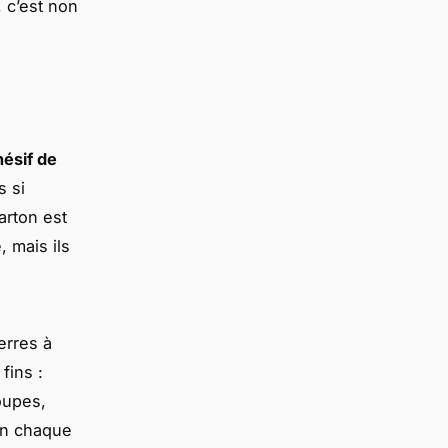
 c’est non
ésif de
s si
arton est
 mais ils
erres à
fins :
oupes,
ien chaque