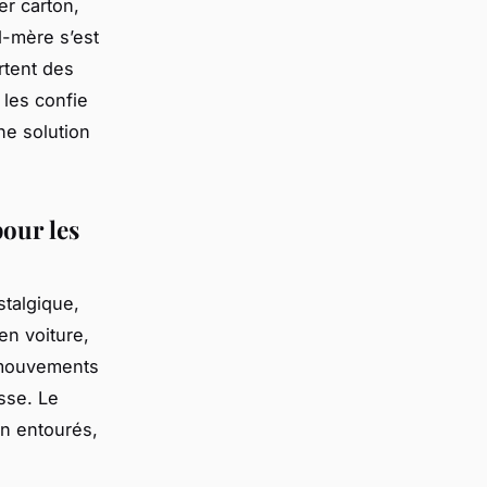
er carton,
d-mère s’est
rtent des
 les confie
ne solution
pour les
stalgique,
en voiture,
s mouvements
sse. Le
en entourés,