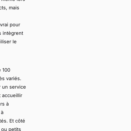
ts, mais
 vrai pour
s intègrent
liser le
 100
ès variés.
 un service
accueillir
rs à
 à
és. Et côté
 ou petits