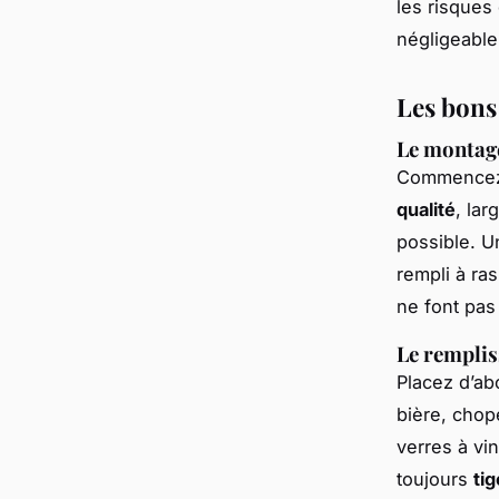
les risques
négligeable
Les bons
Le montage
Commencez p
qualité
, lar
possible. U
rempli à ra
ne font pas 
Le remplis
Placez d’ab
bière, chop
verres à vi
toujours
tig