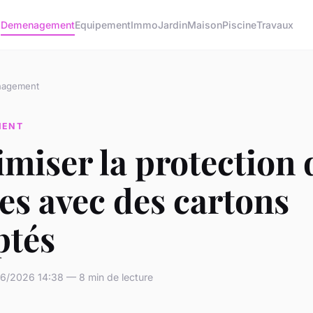
o
Demenagement
Equipement
Immo
Jardin
Maison
Piscine
Travaux
agement
MENT
miser la protection 
es avec des cartons
ptés
6/2026 14:38 — 8 min de lecture