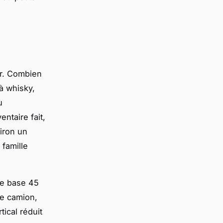
ur. Combien
 à whisky,
u
ntaire fait,
iron un
 famille
 de base 45
le camion,
ical réduit