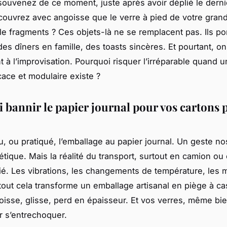
ouvenez de ce moment, juste après avoir déplié le derni
ouvrez avec angoisse que le verre à pied de votre gran
lle fragments ? Ces objets-là ne se remplacent pas. Ils po
es dîners en famille, des toasts sincères. Et pourtant, on
t à l’improvisation. Pourquoi risquer l’irréparable quand u
cace et modulaire existe ?
 bannir le papier journal pour vos cartons 
u, ou pratiqué, l’emballage au papier journal. Un geste no
tique. Mais la réalité du transport, surtout en camion ou 
tié. Les vibrations, les changements de température, le
tout cela transforme un emballage artisanal en piège à ca
roisse, glisse, perd en épaisseur. Et vos verres, même bi
ar s’entrechoquer.