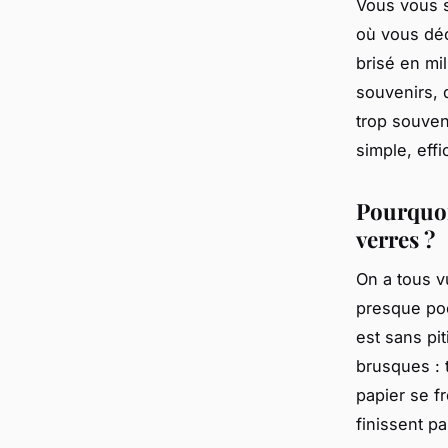
Vous vous s
où vous déc
brisé en mi
souvenirs, d
trop souven
simple, effi
Pourquoi
verres ?
On a tous v
presque poé
est sans pi
brusques : 
papier se f
finissent p