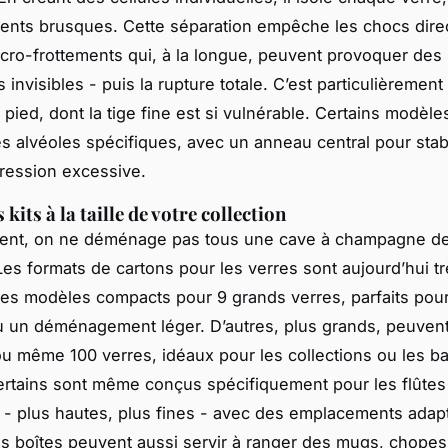
nts brusques. Cette séparation empêche les chocs direc
icro-frottements qui, à la longue, peuvent provoquer des
 invisibles - puis la rupture totale. C’est particulièrement
 pied, dont la tige fine est si vulnérable. Certains modèle
es alvéoles spécifiques, avec un anneau central pour stabi
ression excessive.
 kits à la taille de votre collection
nt, on ne déménage pas tous une cave à champagne de
Les formats de cartons pour les verres sont aujourd’hui tr
es modèles compacts pour 9 grands verres, parfaits pour
ou un déménagement léger. D’autres, plus grands, peuvent 
ou même 100 verres, idéaux pour les collections ou les ba
ertains sont même conçus spécifiquement pour les flûtes
 plus hautes, plus fines - avec des emplacements adapt
es boîtes peuvent aussi servir à ranger des mugs, chopes