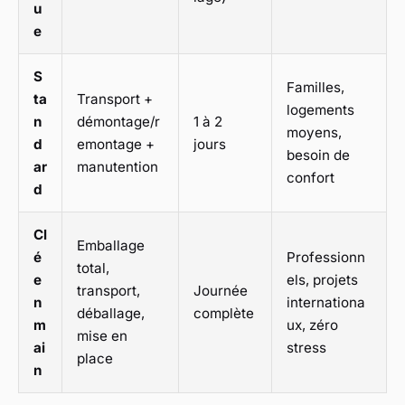
u
e
S
Familles,
ta
Transport +
logements
n
démontage/r
1 à 2
moyens,
d
emontage +
jours
besoin de
ar
manutention
confort
d
Cl
Emballage
é
Professionn
total,
e
els, projets
transport,
Journée
n
internationa
déballage,
complète
m
ux, zéro
mise en
ai
stress
place
n