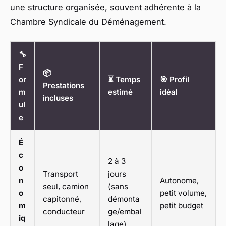
une structure organisée, souvent adhérente à la
Chambre Syndicale du Déménagement.
🔧
F
📦
or
⏳ Temps
🎯 Profil
Prestations
m
estimé
idéal
incluses
ul
e
É
c
2 à 3
o
Transport
jours
n
Autonome,
seul, camion
(sans
o
petit volume,
capitonné,
démonta
m
petit budget
conducteur
ge/embal
iq
lage)