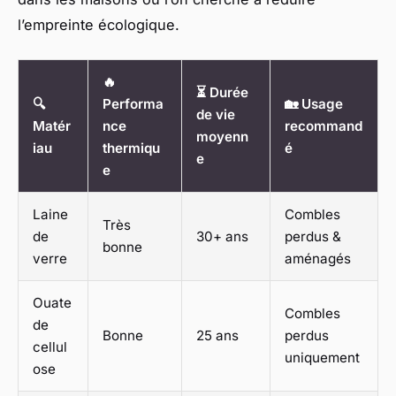
l’empreinte écologique.
🔥
⏳ Durée
🔍
Performa
🏡 Usage
de vie
Matér
nce
recommand
moyenn
iau
thermiqu
é
e
e
Laine
Combles
Très
de
30+ ans
perdus &
bonne
verre
aménagés
Ouate
Combles
de
Bonne
25 ans
perdus
cellul
uniquement
ose