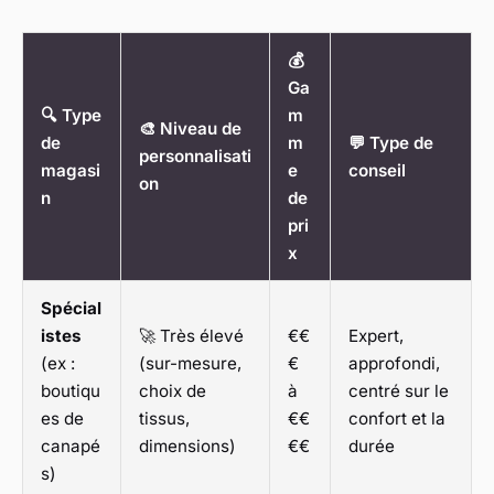
💰
Ga
🔍 Type
m
🎨 Niveau de
de
m
💬 Type de
personnalisati
magasi
e
conseil
on
n
de
pri
x
Spécial
istes
🚀 Très élevé
€€
Expert,
(ex :
(sur-mesure,
€
approfondi,
boutiqu
choix de
à
centré sur le
es de
tissus,
€€
confort et la
canapé
dimensions)
€€
durée
s)