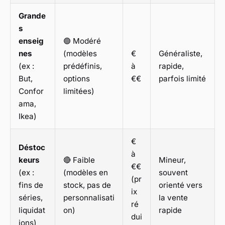
Grande
s
enseig
🟢 Modéré
nes
(modèles
€
Généraliste,
(ex :
prédéfinis,
à
rapide,
But,
options
€€
parfois limité
Confor
limitées)
ama,
Ikea)
€
Déstoc
à
keurs
🔴 Faible
Mineur,
€€
(ex :
(modèles en
souvent
(pr
fins de
stock, pas de
orienté vers
ix
séries,
personnalisati
la vente
ré
liquidat
on)
rapide
dui
ions)