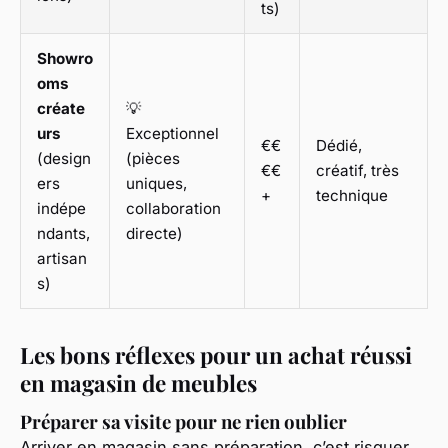
ts)
Showro
oms
créate
💡
urs
Exceptionnel
€€
Dédié,
(design
(pièces
€€
créatif, très
ers
uniques,
+
technique
indépe
collaboration
ndants,
directe)
artisan
s)
Les bons réflexes pour un achat réussi
en magasin de meubles
Préparer sa visite pour ne rien oublier
Arriver en magasin sans préparation, c’est risquer